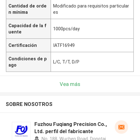
Cantidad de orde
Modificado para requisitos particular
n mínima
es
Capacidad de la f
1000pcs/day
uente
Certificación
IATF16949
Condiciones de p
L/C, T/T, D/P
ago
Vea más
SOBRE NOSOTROS
Fuzhou Fuqiang Precision Co.,
Ltd. perfil del fabricante
No. 188, Wuchen Road, Dongtai