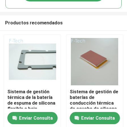
Productos recomendados
En casa
Sistema de gestión
Sistema de gestión de
térmica de la batería
baterías de
de espuma de silicona
conducción térmica
Productos
flexible a baja
de caucho de silicona
temperatura UL94 V-0
de alta resistividad
Enviar Consulta
Enviar Consulta
Retardante de llama
Los vídeos