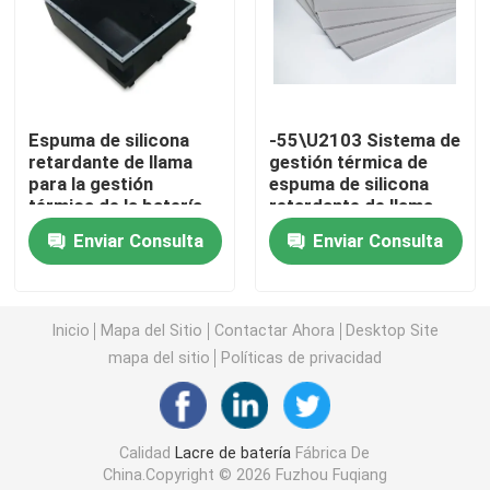
Solicitar una cita
Lacre de batería
Espuma de silicona
-55\U2103 Sistema de
retardante de llama
gestión térmica de
para la gestión
espuma de silicona
Sistema de gestión termal de la batería
térmica de la batería
retardante de llama
para paquetes de
Enviar Consulta
Enviar Consulta
baterías
Protección termal del fugitivo de la batería
Inicio
Mapa del Sitio
Contactar Ahora
Desktop Site
Fugitivo termal de la batería de EV
mapa del sitio
Políticas de privacidad
Anillo de cierre de goma
Calidad
Lacre de batería
Fábrica De
Aislamiento térmico de la batería
China.Copyright © 2026 Fuzhou Fuqiang