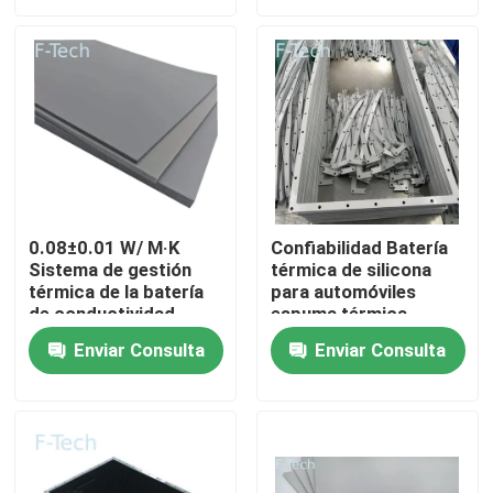
Espectáculo VR
Sobre nosotros
Recorrido por la fábrica
0.08±0.01 W/ M·K
Confiabilidad Batería
Sistema de gestión
térmica de silicona
Control de calidad
térmica de la batería
para automóviles
de conductividad
espuma térmica
térmica para
cumple con la
Contacta con nosotros
Enviar Consulta
Enviar Consulta
automóviles /
certificación UL94 V-0
vehículos eléctricos
Noticias
Casos de trabajo