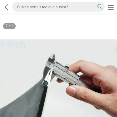
2
/
4