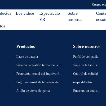
Correo el
ductos
Los vídeos
Espectáculo
Sobre
Conta
VR
nosotros
nosot
tos
Productos
Sobre nosotros
Lacre de batería
Perfil de compañía
Sistema de gestión termal de la bat
Viaje de la fábrica
ería
Protección termal del fugitivo de l
Control de calidad
a batería
Fugitivo termal de la batería de E
mapa del sitio
V
Anillo de cierre de goma
Éntrenos en contacto
con