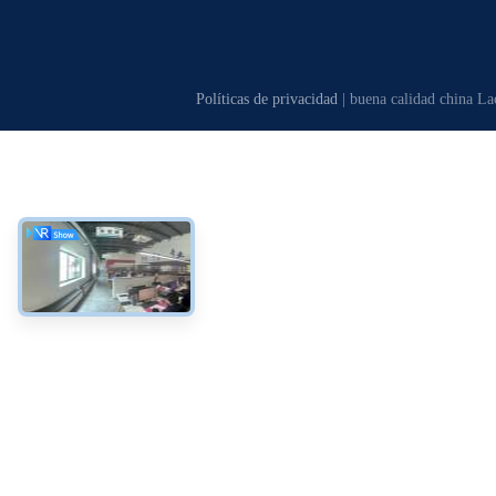
Políticas de privacidad
| buena calidad china La