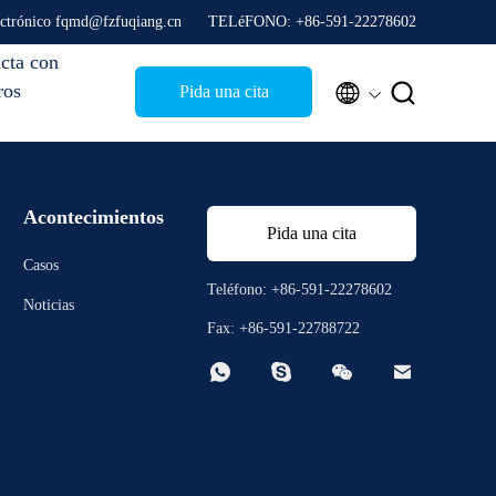
ectrónico fqmd@fzfuqiang.cn
TELéFONO: +86-591-22278602
cta con
ros


Pida una cita
Acontecimientos
Pida una cita
Casos
Teléfono: +86-591-22278602
Noticias
Fax: +86-591-22788722



