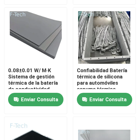
Espectáculo VR
Sobre nosotros
Recorrido por la fábrica
0.08±0.01 W/ M·K
Confiabilidad Batería
Sistema de gestión
térmica de silicona
Control de calidad
térmica de la batería
para automóviles
de conductividad
espuma térmica
térmica para
cumple con la
Contacta con nosotros
Enviar Consulta
Enviar Consulta
automóviles /
certificación UL94 V-0
vehículos eléctricos
Noticias
Casos de trabajo