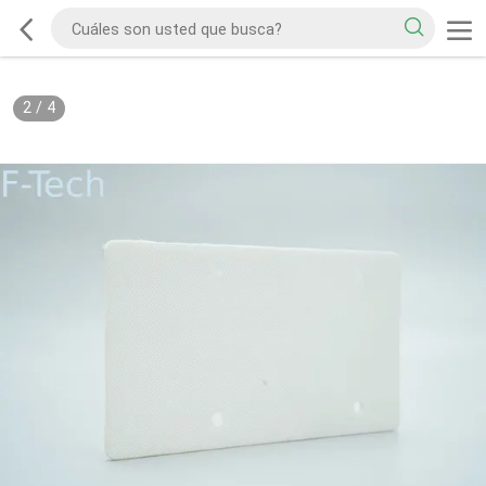
2
/
4