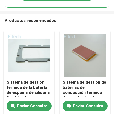
Productos recomendados
En casa
Sistema de gestión
Sistema de gestión de
térmica de la batería
baterías de
de espuma de silicona
conducción térmica
Productos
flexible a baja
de caucho de silicona
temperatura UL94 V-0
de alta resistividad
Enviar Consulta
Enviar Consulta
Retardante de llama
Los vídeos