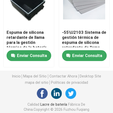
Solicitar una cita
Lacre de batería
Espuma de silicona
-55\U2103 Sistema de
retardante de llama
gestión térmica de
para la gestión
espuma de silicona
Sistema de gestión termal de la batería
térmica de la batería
retardante de llama
para paquetes de
Enviar Consulta
Enviar Consulta
baterías
Protección termal del fugitivo de la batería
Inicio
Mapa del Sitio
Contactar Ahora
Desktop Site
Fugitivo termal de la batería de EV
mapa del sitio
Políticas de privacidad
Anillo de cierre de goma
Calidad
Lacre de batería
Fábrica De
Aislamiento térmico de la batería
China.Copyright © 2026 Fuzhou Fuqiang