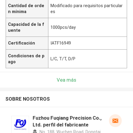
Cantidad de orde
Modificado para requisitos particular
n mínima
es
Capacidad de la f
1000pcs/day
uente
Certificación
IATF16949
Condiciones de p
L/C, T/T, D/P
ago
Vea más
SOBRE NOSOTROS
Fuzhou Fuqiang Precision Co.,
Ltd. perfil del fabricante
No. 188, Wuchen Road, Dongtai