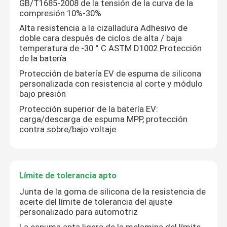
GB/T1685-2008 de la tensión de la curva de la
compresión 10%-30%
Solicitar una cita
Alta resistencia a la cizalladura Adhesivo de
doble cara después de ciclos de alta / baja
temperatura de -30 ° C ASTM D1002 Protección
de la batería
Lacre de batería
Protección de batería EV de espuma de silicona
personalizada con resistencia al corte y módulo
Sistema de gestión termal de la batería
bajo presión
Protección superior de la batería EV:
carga/descarga de espuma MPP, protección
Protección termal del fugitivo de la batería
contra sobre/bajo voltaje
Fugitivo termal de la batería de EV
Límite de tolerancia apto
Anillo de cierre de goma
Junta de la goma de silicona de la resistencia de
aceite del límite de tolerancia del ajuste
personalizado para automotriz
Aislamiento térmico de la batería
La espuma apta ligera de la melamina del límite