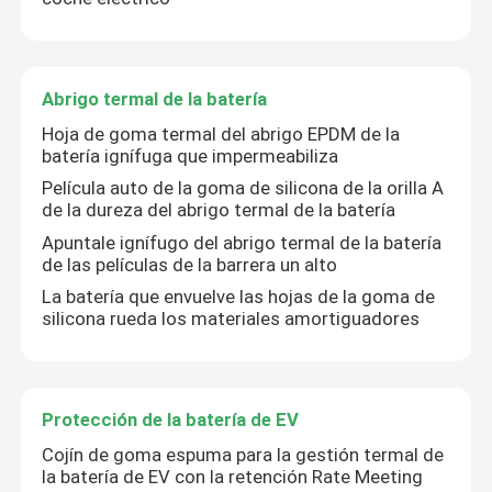
Espectáculo VR
Abrigo termal de la batería
Sobre nosotros
Hoja de goma termal del abrigo EPDM de la
batería ignífuga que impermeabiliza
Película auto de la goma de silicona de la orilla A
Recorrido por la fábrica
de la dureza del abrigo termal de la batería
Apuntale ignífugo del abrigo termal de la batería
de las películas de la barrera un alto
Control de calidad
La batería que envuelve las hojas de la goma de
silicona rueda los materiales amortiguadores
Contacta con nosotros
Noticias
Protección de la batería de EV
Cojín de goma espuma para la gestión termal de
la batería de EV con la retención Rate Meeting
Casos de trabajo