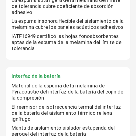
de tolerancia cubre coeficiente de absorción
adhesivo
Abrigo termal de la batería
La espuma insonora flexible del aislamiento de la
melamina cubre los paneles acústicos adhesivos
Protección de la batería de EV
IATF16949 certificó las hojas fonoabsorbentes
aptas de la espuma de la melamina del límite de
tolerancia
Límite de tolerancia apto
Interfaz de la batería
Interfaz de la batería
Material de la espuma de la melamina de
Vinculación de la batería
Pyracoustic del interfaz de la batería del cojín de
la compresión
El reemisor de isofrecuencia termal del interfaz
de la batería del aislamiento térmico rellena
ignífugo
Manta de aislamiento aislador estupenda del
aerogel del interfaz de la batería