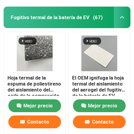
Fugitivo termal de la batería de EV
(67)
Hoja termal de la
El OEM ignifuga la hoja
espuma de poliestireno
termal del aislamiento
del aislamiento del
del aerogel del fugitivo
cojín de la compresión
de la batería de EV
del fugitivo de la
Mejor precio
Mejor precio
batería de EV
Contacto
Contacto