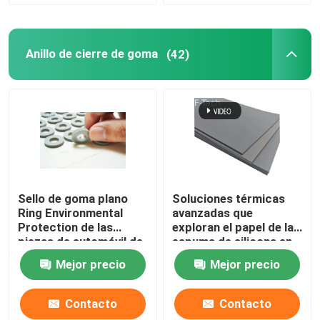
Anillo de cierre de goma
(42)
Sello de goma plano
Soluciones térmicas
Ring Environmental
avanzadas que
Protection de las
exploran el papel de la
piezas de automóvil de
espuma de silicona en
la retardancia de la
los sistemas de
Mejor precio
Mejor precio
llama
baterías de vehículos
eléctricos
Contacto
Contacto