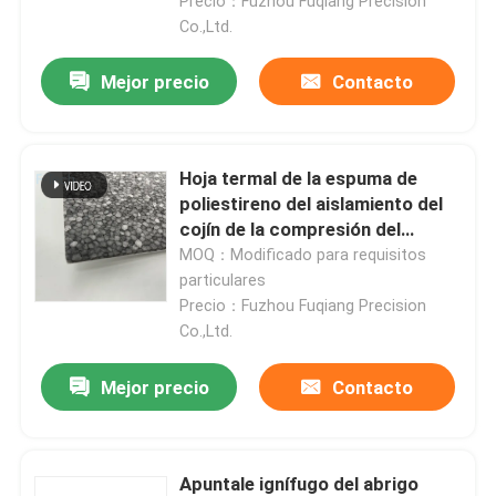
Precio：Fuzhou Fuqiang Precision
Co.,Ltd.
Mejor precio
Contacto
Hoja termal de la espuma de
poliestireno del aislamiento del
cojín de la compresión del
fugitivo de la batería de EV
MOQ：Modificado para requisitos
particulares
Precio：Fuzhou Fuqiang Precision
Co.,Ltd.
En casa
Mejor precio
Contacto
Productos
Apuntale ignífugo del abrigo
Los vídeos