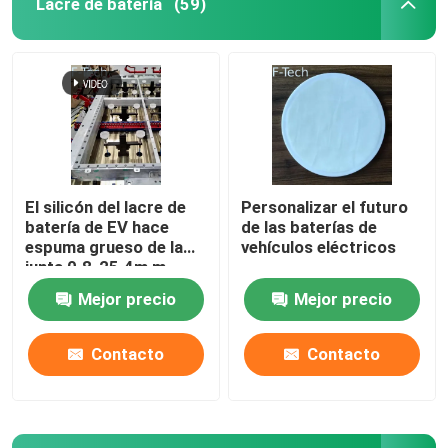
Lacre de batería
(59)
Abrigo termal de la batería
Protección de la batería de EV
Límite de tolerancia apto
El silicón del lacre de
Personalizar el futuro
batería de EV hace
de las baterías de
Interfaz de la batería
espuma grueso de la
vehículos eléctricos
junta 0.8-25.4m m
Mejor precio
Mejor precio
Vinculación de la batería
Contacto
Contacto