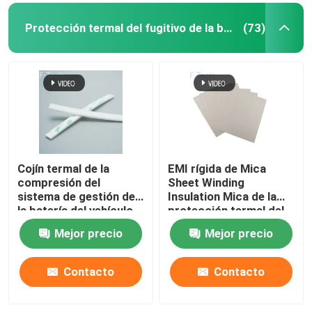
Protección termal del fugitivo de la batería
(73)
Cojín termal de la
EMI rígida de Mica
compresión del
Sheet Winding
sistema de gestión de
Insulation Mica de la
la batería del vehículo
protección termal del
del arreglo para
fugitivo de la batería
Mejor precio
Mejor precio
requisitos particulares
del vehículo
Contacto
Contacto