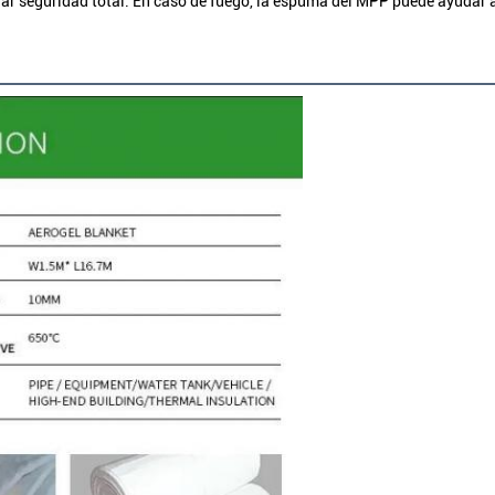
ar seguridad total. En caso de fuego, la espuma del MPP puede ayudar a 