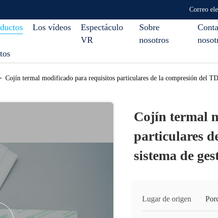
Correo el
ductos
Los vídeos
Espectáculo
Sobre
Conta
VR
nosotros
nosot
tos
>
Cojín termal modificado para requisitos particulares de la compresión del TDS
Cojín termal m
particulares d
sistema de ges
Lugar de origen
Por