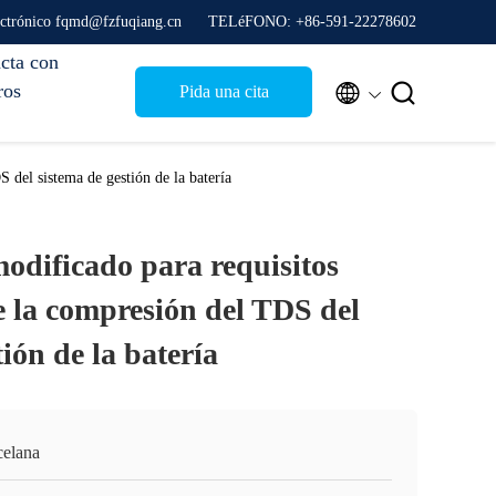
ectrónico fqmd@fzfuqiang.cn
TELéFONO: +86-591-22278602
cta con
ros


Pida una cita
 del sistema de gestión de la batería
odificado para requisitos
e la compresión del TDS del
tión de la batería
celana