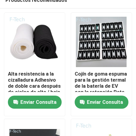
Alta resistencia a la
Cojín de goma espuma
cizalladura Adhesivo
para la gestión termal
de doble cara después
de la batería de EV
de ciclos de alta / baja
con la retención Rate
En casa
temperatura de -30 °
Meeting GB/T1685-
Enviar Consulta
Enviar Consulta
C ASTM D1002
2008 de la tensión de
Protección de la
la curva de la
Productos
batería
compresión 10%-30%
Los vídeos