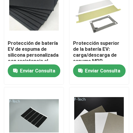
Espectáculo VR
Sobre nosotros
Protección de batería
Protección superior
EV de espuma de
de la batería EV:
Recorrido por la fábrica
silicona personalizada
carga/descarga de
con resistencia al
espuma MPP,
corte y módulo bajo
protección contra
Enviar Consulta
Enviar Consulta
presión
sobre/bajo voltaje
Control de calidad
Contacta con nosotros
Noticias
Casos de trabajo