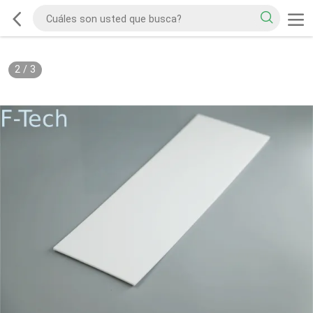
2
/
3