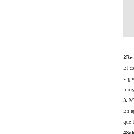
2Red
El e
segu
mitig
3. M
En a
que 
4Sol