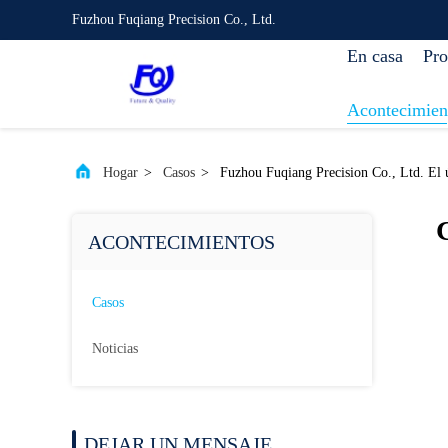
Fuzhou Fuqiang Precision Co., Ltd.
En casa
Pro
Acontecimien
Hogar
>
Casos
>
Fuzhou Fuqiang Precision Co., Ltd. El ú
C
ACONTECIMIENTOS
Casos
Noticias
DEJAR UN MENSAJE