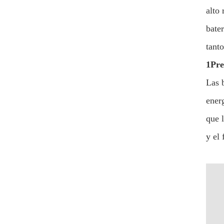
alto
bate
tanto
1Pre
Las 
energ
que 
y el 