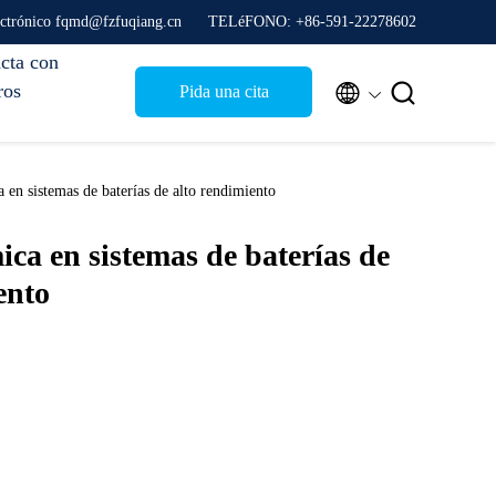
ectrónico fqmd@fzfuqiang.cn
TELéFONO: +86-591-22278602
cta con
ros


Pida una cita
 en sistemas de baterías de alto rendimiento
ica en sistemas de baterías de
ento