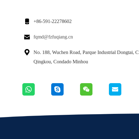

+86-591-22278602

fqmd@fzfuqiang.cn

No. 188, Wuchen Road, Parque Industrial Dongtai, C
Qingkou, Condado Minhou