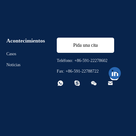
Acontecimientos
Pida una cita
Casos
Teléfono: +86-591-22278602
Noticias
Fax: +86-591-22788722



