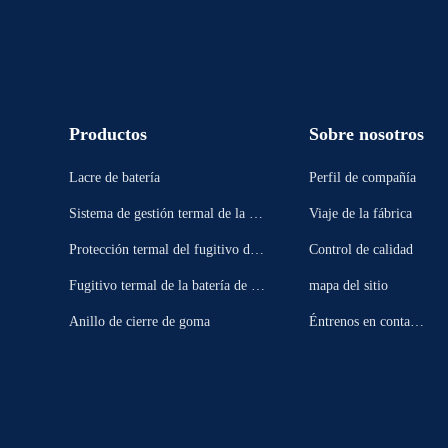
Productos
Sobre nosotros
Lacre de batería
Perfil de compañía
Sistema de gestión termal de la bat
Viaje de la fábrica
ería
Protección termal del fugitivo de l
Control de calidad
a batería
Fugitivo termal de la batería de E
mapa del sitio
V
Anillo de cierre de goma
Éntrenos en contacto
con